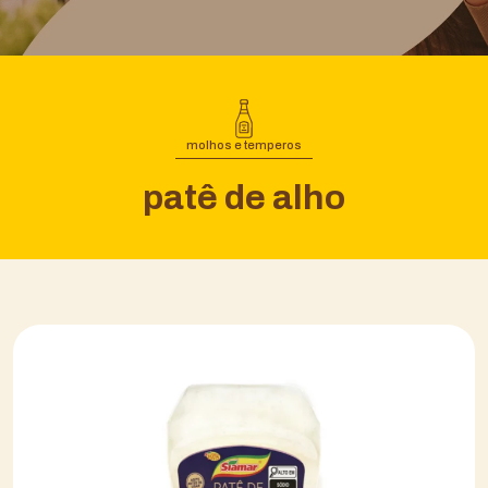
molhos e temperos
patê de alho