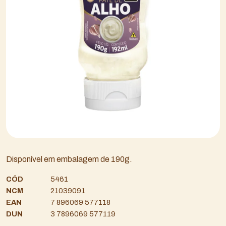
Disponível em embalagem de 190g.
CÓD
5461
NCM
21039091
EAN
7 896069 577118
DUN
3 7896069 577119